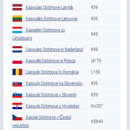
Kapsulas Optimove Latvijā
€39
Kapsulės Optimove Lietuvoje
€39
Kapselen Optimove zu
€49
Lëtzebuerg
Capsules Optimove in Nederland
€49
Kapsułki Optimove w Polsce
zł179
Capsule Optimove În România
L159
Kapsuly Optimove na Slovensku
€39
Kapsule Optimove v Sloveniji
€39
Kapsule Optimove u Hrvatskoj
Kn287
Kapsle Optimove v České
Kč849
republice