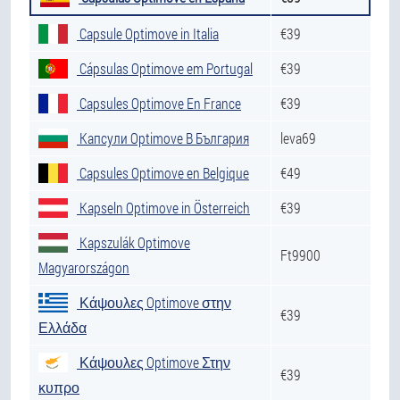
Capsule Optimove in Italia
€39
Cápsulas Optimove em Portugal
€39
Capsules Optimove En France
€39
Капсули Optimove В България
leva69
Capsules Optimove en Belgique
€49
Kapseln Optimove in Österreich
€39
Kapszulák Optimove
Ft9900
Magyarországon
Κάψουλες Optimove στην
€39
Ελλάδα
Κάψουλες Optimove Στην
€39
κυπρο