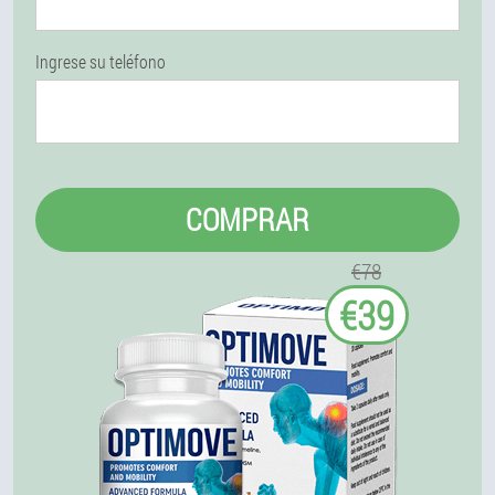
Ingrese su teléfono
COMPRAR
€78
€39