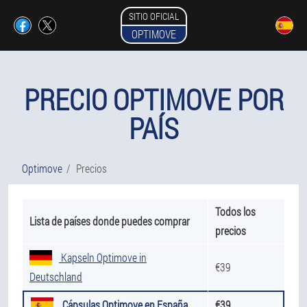
SITIO OFICIAL
OPTIMOVE
PRECIO OPTIMOVE POR
PAÍS
Optimove
Precios
Todos los
Lista de países donde puedes comprar
precios
Kapseln Optimove in
€39
Deutschland
Cápsulas Optimove en España
€39